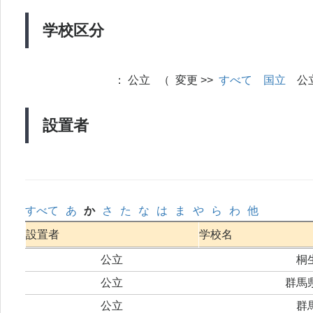
学校区分
：
公立 （ 変更 >>
すべて
国立
公
設置者
すべて
あ
か
さ
た
な
は
ま
や
ら
わ
他
設置者
学校名
公立
桐
公立
群馬
公立
群