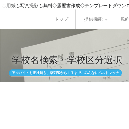
◇用紙も写真撮影も無料◇履歴書作成◇テンプレートダウン
トップ
提供機能
規
学校名検索・学校区分選択
アルバイトも正社員も、薬剤師からＩＴまで、みんなにベストマッチ