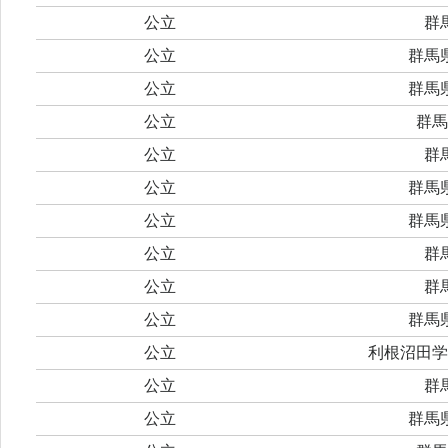
公立
群
公立
群馬
公立
群馬
公立
群馬
公立
群
公立
群馬
公立
群馬
公立
群
公立
群
公立
群馬
公立
利根沼田学
公立
群
公立
群馬