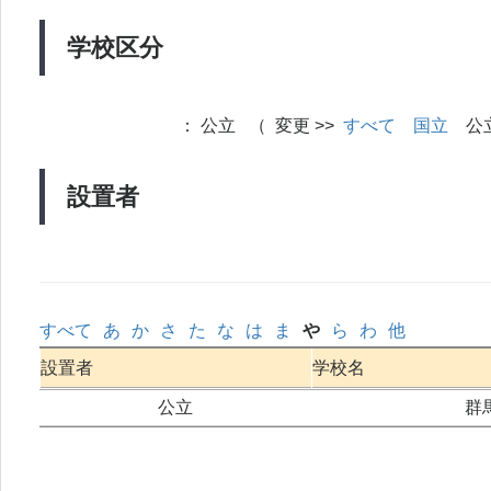
学校区分
：
公立 （ 変更 >>
すべて
国立
公
設置者
すべて
あ
か
さ
た
な
は
ま
や
ら
わ
他
設置者
学校名
公立
群