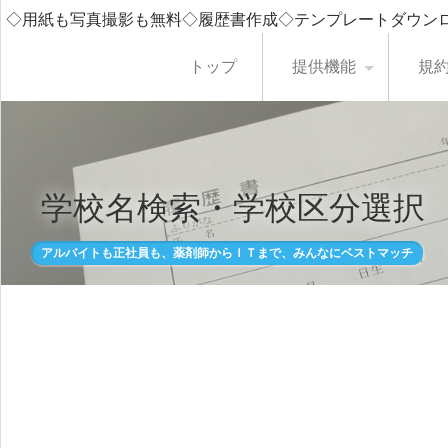
◇用紙も写真撮影も無料◇履歴書作成◇テンプレートダウン
トップ
提供機能
規
学校名検索・学校区分選択
アルバイトも正社員も、薬剤師からＩＴまで、みんなにベストマッチ